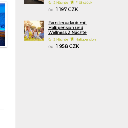
2 Nächte
Frühstück
1 197 CZK
ód
Familienurlaub mit
Halbpension und
Wellness 2 Nächte
2 Nächte
Halbpension
1 958 CZK
ód