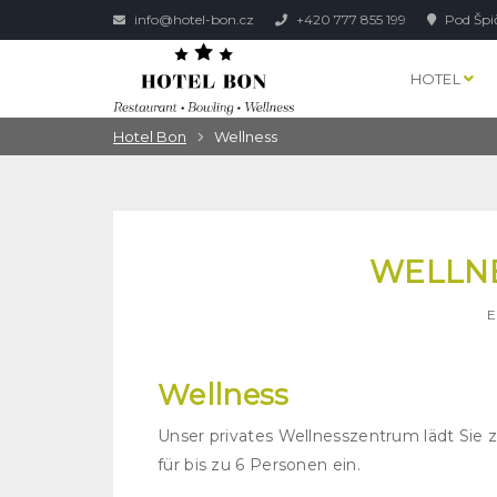
info@hotel-bon.cz
+420 777 855 199
Pod Špi
HOTEL
Hotel Bon
Wellness
WELLN
E
Wellness
Unser privates Wellnesszentrum lädt Sie
für bis zu 6 Personen ein.