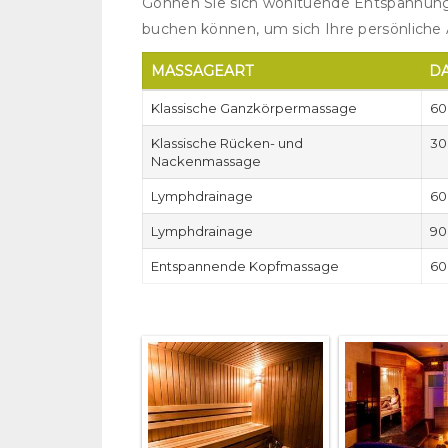
Gönnen Sie sich wohltuende Entspannung
buchen können, um sich Ihre persönliche 
MASSAGEART
D
Klassische Ganzkörpermassage
60
Klassische Rücken- und
30
Nackenmassage
Lymphdrainage
60
Lymphdrainage
90
Entspannende Kopfmassage
60