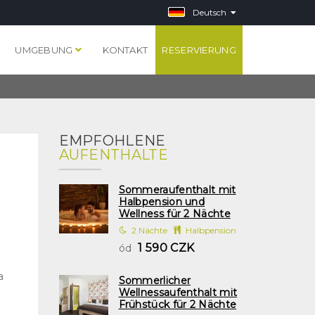
Deutsch
S
UMGEBUNG
KONTAKT
RESERVIERUNG
EMPFOHLENE
AUFENTHALTE
Sommeraufenthalt mit
Halbpension und
Wellness für 2 Nächte
2 Nächte
Halbpension
1 590 CZK
ód
a
Sommerlicher
Wellnessaufenthalt mit
Frühstück für 2 Nächte