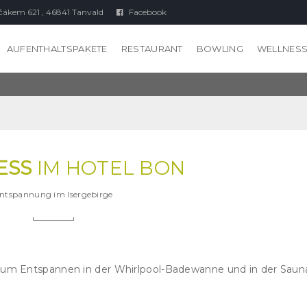
čákem 621 , 46841 Tanvald
Facebook
AUFENTHALTSPAKETE
RESTAURANT
BOWLING
WELLNES
ESS
IM HOTEL BON
ntspannung im Isergebirge
 zum Entspannen in der Whirlpool-Badewanne und in der Saun