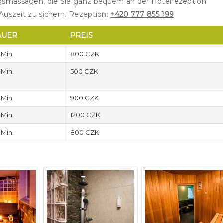
smassagen, die Sie ganz bequem an der Hotelrezeption
Auszeit zu sichern.
Rezeption:
+420 777 855 199
AUER
PREIS
 Min.
800 CZK
 Min.
500 CZK
 Min.
900 CZK
 Min.
1200 CZK
 Min.
800 CZK