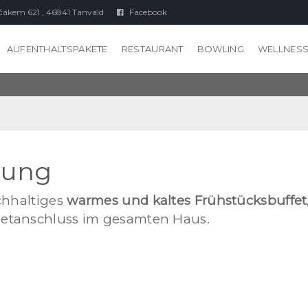
čákem 621 , 46841 Tanvald
Facebook
AUFENTHALTSPAKETE
RESTAURANT
BOWLING
WELLNES
rung
ichhaltiges
warmes und kaltes Frühstücksbuffet
netanschluss im gesamten Haus.