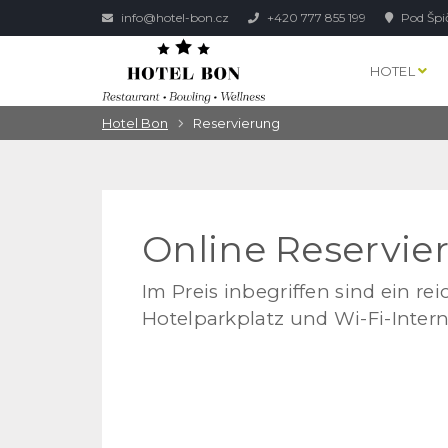
info@hotel-bon.cz
+420 777 855 199
Pod Špi
HOTEL
Hotel Bon
Reservierung
Online Reservie
Im Preis inbegriffen sind ein re
Hotelparkplatz und Wi-Fi-Inter