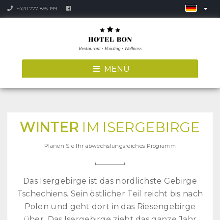
+420 777 855 199
MENÜ
WINTER
IM ISERGEBIRGE
Planen Sie Ihr abwechslungsreiches Programm
Das Isergebirge ist das nördlichste Gebirge
Tschechiens.
Sein östlicher Teil reicht bis nach
Polen und geht dort in das Riesengebirge
über.
Das Isergebirge zieht das ganze Jahr