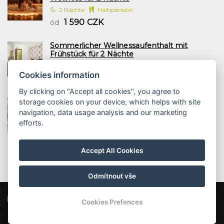
2 Nächte
Halbpension
1 590 CZK
ód
Sommerlicher Wellnessaufenthalt mit
Frühstück für 2 Nächte
2 Nächte
Frühstück
Cookies information
1 197 CZK
ód
By clicking on "Accept all cookies", you agree to
Familienurlaub mit Halbpension und Wellness
storage cookies on your device, which helps with site
2 Nächte
navigation, data usage analysis and our marketing
2 Nächte
Halbpension
efforts.
1 958 CZK
ód
Accept All Cookies
Odmítnout vše
Hotel Bon
Pod Špičákem 621, 468 41 Tanvald
Cookies Prefences
info@hotel-bon.cz
+420 777 855 199