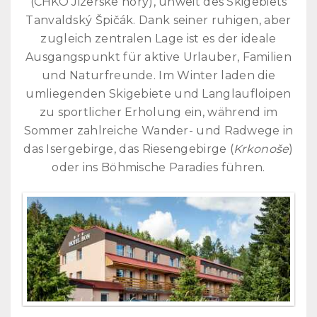
(CHKO Jizerské hory), unweit des Skigebiets
Tanvaldský Špičák.
Dank seiner ruhigen, aber
zugleich zentralen Lage ist es der ideale
Ausgangspunkt für aktive Urlauber, Familien
und Naturfreunde.
Im Winter laden die
umliegenden Skigebiete und Langlaufloipen
zu sportlicher Erholung ein, während im
Sommer zahlreiche Wander- und Radwege in
das Isergebirge, das Riesengebirge (
Krkonoše
)
oder ins Böhmische Paradies führen.