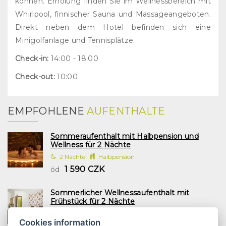
können. Erholung finden Sie im Wellnessbereich mit
Whirlpool, finnischer Sauna und Massageangeboten.
Direkt neben dem Hotel befinden sich eine
Minigolfanlage und Tennisplätze.
Check-in:
14:00 - 18:00
Check-out:
10:00
EMPFOHLENE
AUFENTHALTE
Sommeraufenthalt mit Halbpension und
Wellness für 2 Nächte
2 Nächte
Halbpension
1 590 CZK
ód
Sommerlicher Wellnessaufenthalt mit
Frühstück für 2 Nächte
2 Nächte
Frühstück
Cookies information
1 197 CZK