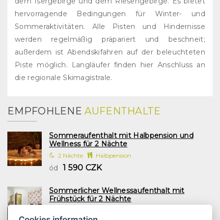
dem Isergebirge und dem Riesengebirge. Es bietet
hervorragende Bedingungen für Winter- und
Sommeraktivitäten. Alle Pisten und Hindernisse
werden regelmäßig präpariert und beschneit;
außerdem ist Abendskifahren auf der beleuchteten
Piste möglich. Langläufer finden hier Anschluss an
die regionale Skimagistrale.
EMPFOHLENE
AUFENTHALTE
Sommeraufenthalt mit Halbpension und
Wellness für 2 Nächte
2 Nächte
Halbpension
1 590 CZK
ód
Sommerlicher Wellnessaufenthalt mit
Frühstück für 2 Nächte
2 Nächte
Frühstück
Cookies information