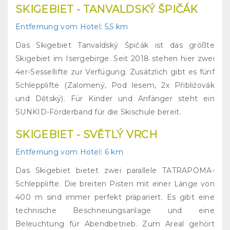
SKIGEBIET
- TANVALDSKÝ ŠPIČÁK
Entfernung vom Hotel:
5,5 km
Das Skigebiet Tanvaldský Špičák ist das größte
Skigebiet im Isergebirge. Seit 2018 stehen hier zwei
4er-Sessellifte zur Verfügung. Zusätzlich gibt es fünf
Schlepplifte (Zalomený, Pod lesem, 2x Přibližovák
und Dětský). Für Kinder und Anfänger steht ein
SUNKID-Förderband für die Skischule bereit.
SKIGEBIET
- SVĚTLÝ VRCH
Entfernung vom Hotel:
6 km
Das Skigebiet bietet zwei parallele TATRAPOMA-
Schlepplifte. Die breiten Pisten mit einer Länge von
400 m sind immer perfekt präpariert. Es gibt eine
technische Beschneiungsanlage und eine
Beleuchtung für Abendbetrieb. Zum Areal gehört