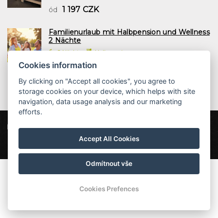
1 197 CZK
ód
Familienurlaub mit Halbpension und Wellness
2 Nächte
2 Nächte
Halbpension
1 958 CZK
ód
Cookies information
By clicking on "Accept all cookies", you agree to
storage cookies on your device, which helps with site
navigation, data usage analysis and our marketing
efforts.
Hotel Bon
Pod Špičákem 621, 468 41 Tanvald
Accept All Cookies
info@hotel-bon.cz
+420 777 855 199
Odmítnout vše
Cookies Prefences