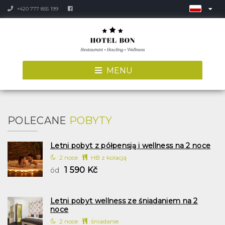
+420 777 855 199
MENU
POLECANE
POBYTY
Letni pobyt z półpensją i wellness na 2 noce
2 noce
HB z kolacją
1 590 Kč
ód
Letni pobyt wellness ze śniadaniem na 2
noce
2 noce
śniadanie