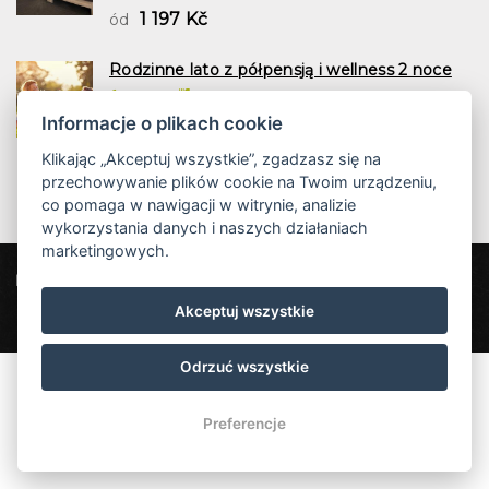
1 197 Kč
ód
Rodzinne lato z półpensją i wellness 2 noce
2 noce
HB z kolacją
Informacje o plikach cookie
1 958 Kč
ód
Klikając „Akceptuj wszystkie”, zgadzasz się na
przechowywanie plików cookie na Twoim urządzeniu,
co pomaga w nawigacji w witrynie, analizie
wykorzystania danych i naszych działaniach
marketingowych.
Hotel Bon
Pod Špičákem 621, 468 41 Tanvald
Akceptuj wszystkie
info@hotel-bon.cz
+420 777 855 199
Odrzuć wszystkie
Preferencje