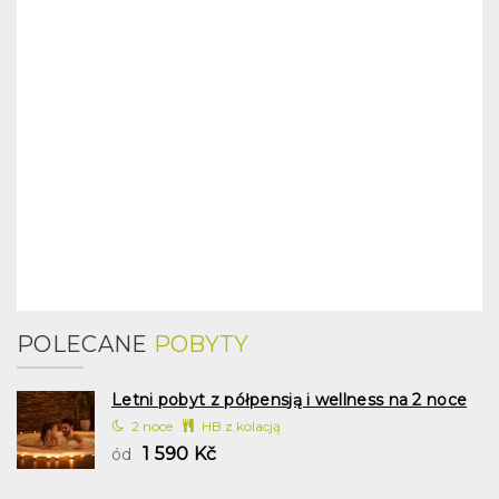
POLECANE
POBYTY
Letni pobyt z półpensją i wellness na 2 noce
2 noce
HB z kolacją
1 590 Kč
ód