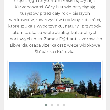
część sięga terytorium Polski i łączy się z
Karkonoszami. Góry Izerskie przyciągają
turystów przez cały rok – pieszych
wędrowców, rowerzystów i rodziny z dziećmi,
które szukają wypoczynku, natury i przygody.
Latem czeka tu wiele atrakcji kulturalnych i
sportowych, m.in. Zamek Frýdlant, Uzdrowisko
Libverda, osada Jizerka oraz wieże widokowe
Štěpánka i Královka.