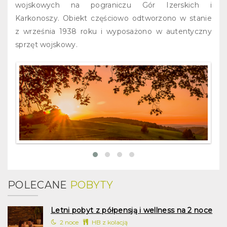
wojskowych na pograniczu Gór Izerskich i
Karkonoszy. Obiekt częściowo odtworzono w stanie
z września 1938 roku i wyposażono w autentyczny
sprzęt wojskowy.
POLECANE
POBYTY
Letni pobyt z półpensją i wellness na 2 noce
2 noce
HB z kolacją