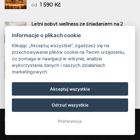
1 590 Kč
ód
Letni pobyt wellness ze śniadaniem na 2
noce
Informacje o plikach cookie
2 noce
śniadanie
1 197 Kč
ód
Klikając „Akceptuj wszystkie”, zgadzasz się na
przechowywanie plików cookie na Twoim urządzeniu,
co pomaga w nawigacji w witrynie, analizie
Rodzinne lato z półpensją i wellness 2 noce
wykorzystania danych i naszych działaniach
2 noce
HB z kolacją
marketingowych.
1 958 Kč
ód
Akceptuj wszystkie
Odrzuć wszystkie
Hotel Bon
Pod Špičákem 621, 468 41 Tanvald
Preferencje
info@hotel-bon.cz
+420 777 855 199