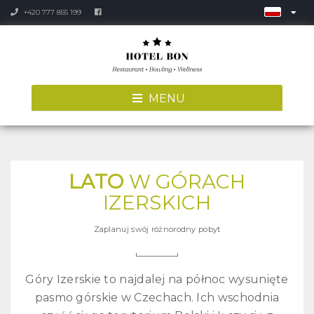
+420 777 855 199
MENU
LATO
W GÓRACH
IZERSKICH
Zaplanuj swój różnorodny pobyt
Góry Izerskie to najdalej na północ wysunięte
pasmo górskie w Czechach. Ich wschodnia