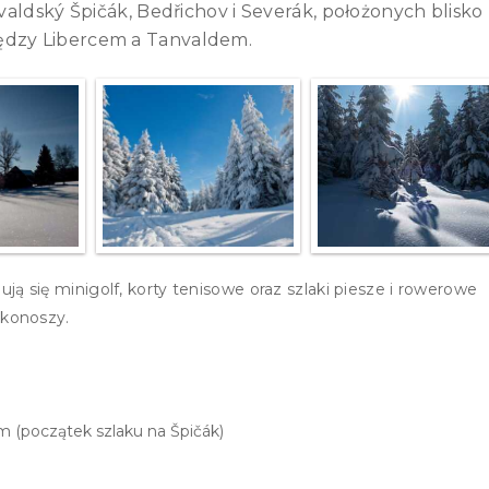
aldský Špičák, Bedřichov i Severák, położonych blisko
iędzy Libercem a Tanvaldem.
ą się minigolf, korty tenisowe oraz szlaki piesze i rowerowe
rkonoszy.
m (początek szlaku na Špičák)