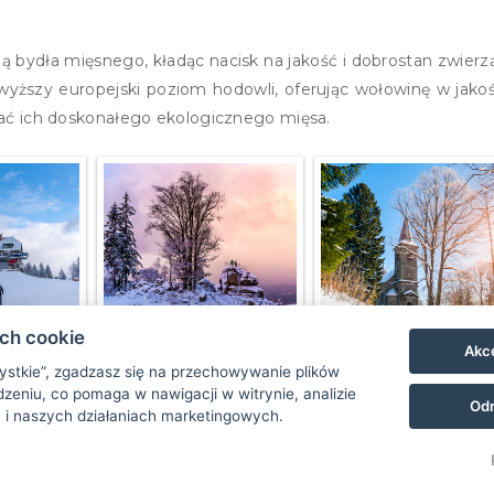
 bydła mięsnego, kładąc nacisk na jakość i dobrostan zwierzą
jwyższy europejski poziom hodowli, oferując wołowinę w jakoś
ć ich doskonałego ekologicznego mięsa.
ach cookie
Akce
zystkie”, zgadzasz się na przechowywanie plików
zeniu, co pomaga w nawigacji w witrynie, analizie
Odr
 i naszych działaniach marketingowych.
info@hotel-bon.cz
+420 777 855 199