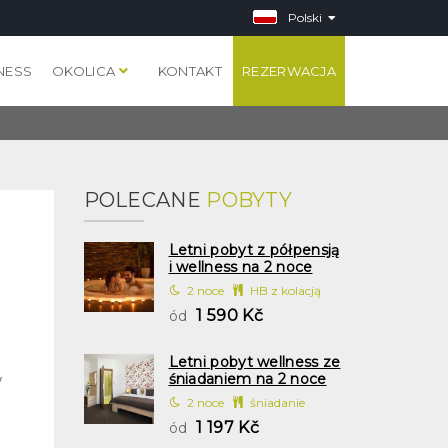
Polski
NESS
OKOLICA
KONTAKT
REZERWACJA
POLECANE
POBYTY
Letni pobyt z półpensją
i wellness na 2 noce
2 noce
HB z kolacją
1 590 Kč
ód
Letni pobyt wellness ze
śniadaniem na 2 noce
w
2 noce
śniadanie
1 197 Kč
ód