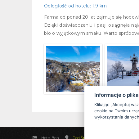
Odległość od hotelu
: 1,9 km
Farma od ponad 20 lat zajmuje się hodowlą
Dzięki doświadczeniu i pasji osiągnęła na
bio o wyjątkowym smaku. Warto spróbowa
Informacje o plik
Klikając „Akceptuj ws
cookie na Twoim urząd
wykorzystania danych
Hotel Bon
Pod Špičákem 621, 468 41 Tanvald