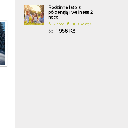
Rodzinne lato z
półpensją i wellness 2
noce
2 noce
HB z kolacją
1 958 Kč
ód