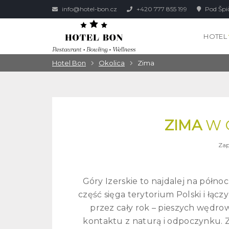
info@hotel-bon.cz
+420 777 855 199
Pod Špi
HOTEL
Hotel Bon
Okolica
Zima
ZIMA
W 
Zap
Góry Izerskie to najdalej na półn
część sięga terytorium Polski i łącz
przez cały rok – pieszych wędrow
kontaktu z naturą i odpoczynku. Z