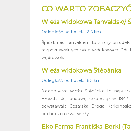
CO WARTO ZOBACZYĆ
Wieża widokowa Tanvaldský Š
Odległość od hotelu
: 2,6 km
Špičák nad Tanvaldem to znany ośrodek na
rozpoznawalnych wież widokowych Gór Ize
wędrówek.
Wieża widokowa Štěpánka
Odległość od hotelu:
6,5 km
Neogotycka wieża Štěpánka to najstars
Hvězda. Jej budowę rozpoczął w 1847 
powstawała Cesarska Droga Karkonoska,
pochodzi nazwa wieży.
Eko Farma Františka Berki (Ta