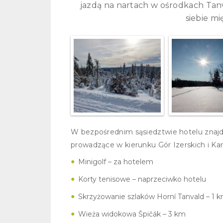
jazdą na nartach w ośrodkach Tanv
siebie m
W bezpośrednim sąsiedztwie hotelu znajduj
prowadzące w kierunku Gór Izerskich i Ka
Minigolf – za hotelem
Korty tenisowe – naprzeciwko hotelu
Skrzyżowanie szlaków Horní Tanvald – 1 k
Wieża widokowa Špičák – 3 km