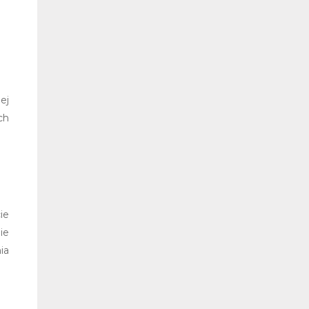
ej
ch
ie
ie
ia