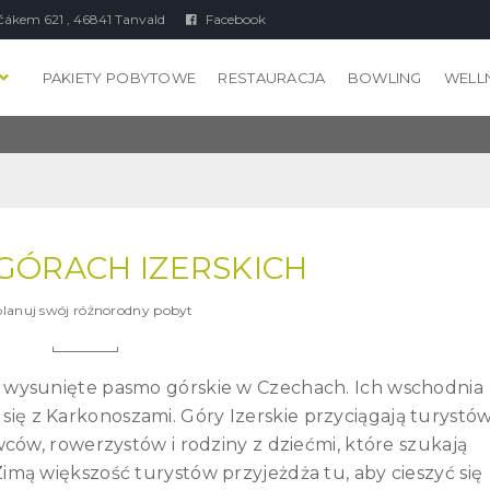
čákem 621 , 46841 Tanvald
Facebook
PAKIETY POBYTOWE
RESTAURACJA
BOWLING
WELL
GÓRACH IZERSKICH
lanuj swój różnorodny pobyt
oc wysunięte pasmo górskie w Czechach. Ich wschodnia
y się z Karkonoszami. Góry Izerskie przyciągają turystó
ców, rowerzystów i rodziny z dziećmi, które szukają
imą większość turystów przyjeżdża tu, aby cieszyć się