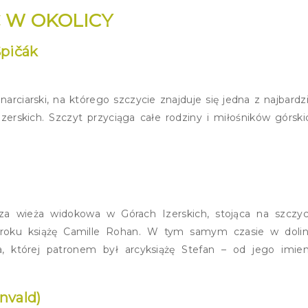
 W OKOLICY
pičák
rciarski, na którego szczycie znajduje się jedna z najbardzi
rskich. Szczyt przyciąga całe rodziny i miłośników górski
za wieża widokowa w Górach Izerskich, stojąca na szczyc
roku książę Camille Rohan. W tym samym czasie w dolin
 której patronem był arcyksiążę Stefan – od jego imien
nvald)