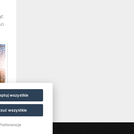
t.
ci
ptuj wszystkie
zuć wszystkie
Preferencje