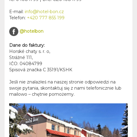
E-mail:
info@hotel-bon.cz
Telefon:
+420 777 855 199
@hotelbon
Dane do faktury:
Horské chaty s. r. o
,
Strážné 111
,
IČO: 04084799
Spisová značka C 35191/KSHK
Jeśli nie znalazłeś na naszej stronie odpowiedzi na
swoje pytania, skontaktuj się z nami telefonicznie lub
mailowo – chętnie pomożemy.