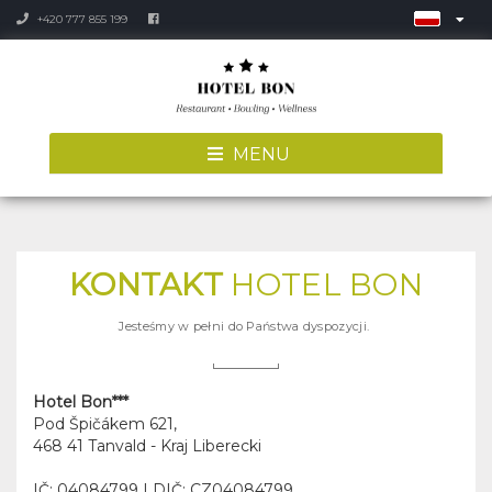
+420 777 855 199
MENU
KONTAKT
HOTEL BON
Jesteśmy w pełni do Państwa dyspozycji.
Hotel Bon***
Pod Špičákem 621
,
468 41
Tanvald - Kraj Liberecki
IČ: 04084799 | DIČ: CZ04084799