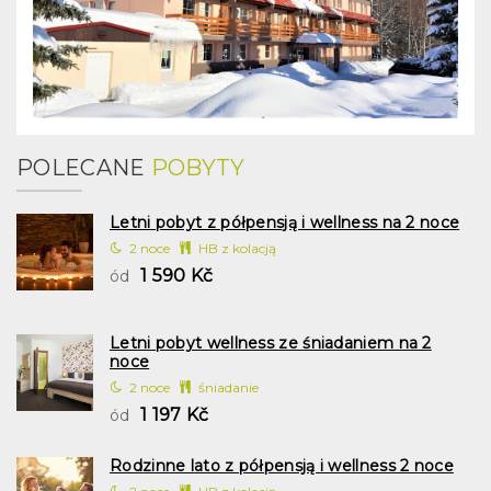
POLECANE
POBYTY
Letni pobyt z półpensją i wellness na 2 noce
2 noce
HB z kolacją
1 590 Kč
ód
Letni pobyt wellness ze śniadaniem na 2
noce
2 noce
śniadanie
1 197 Kč
ód
Rodzinne lato z półpensją i wellness 2 noce