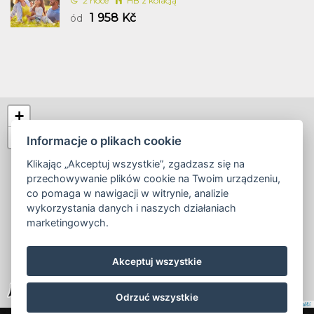
2 noce
HB z kolacją
1 958 Kč
ód
+
−
Informacje o plikach cookie
Klikając „Akceptuj wszystkie”, zgadzasz się na
przechowywanie plików cookie na Twoim urządzeniu,
co pomaga w nawigacji w witrynie, analizie
wykorzystania danych i naszych działaniach
marketingowych.
Akceptuj wszystkie
Odrzuć wszystkie
Leaflet
|
© Seznam.cz a.s. a další