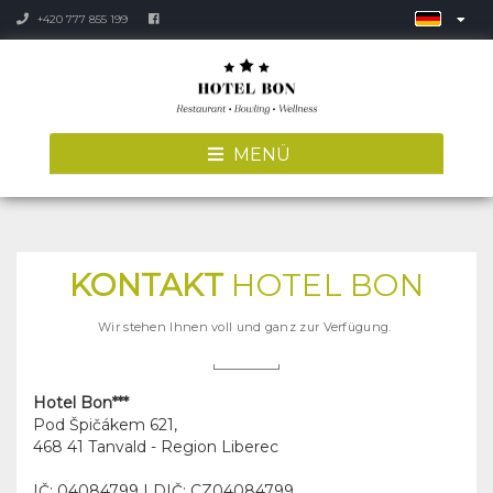
+420 777 855 199
MENÜ
KONTAKT
HOTEL BON
Wir stehen Ihnen voll und ganz zur Verfügung.
Hotel Bon***
Pod Špičákem 621
,
468 41
Tanvald - Region Liberec
IČ: 04084799 | DIČ: CZ04084799