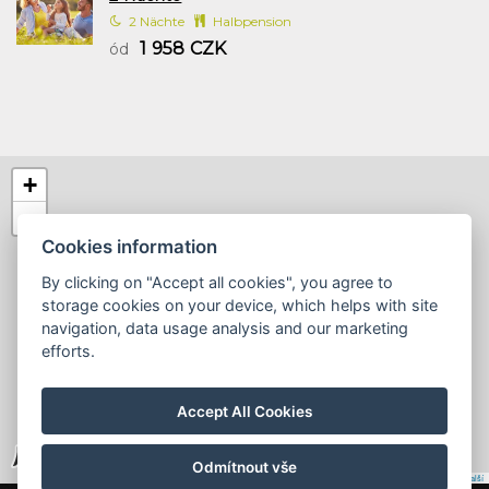
2 Nächte
Halbpension
1 958 CZK
ód
+
−
Cookies information
By clicking on "Accept all cookies", you agree to
storage cookies on your device, which helps with site
navigation, data usage analysis and our marketing
efforts.
Accept All Cookies
Odmítnout vše
Leaflet
|
© Seznam.cz a.s. a další