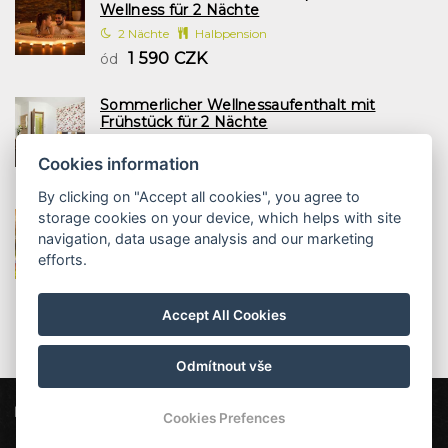
Wellness für 2 Nächte
2 Nächte
Halbpension
1 590 CZK
ód
Sommerlicher Wellnessaufenthalt mit
Frühstück für 2 Nächte
2 Nächte
Frühstück
Cookies information
1 197 CZK
ód
By clicking on "Accept all cookies", you agree to
Familienurlaub mit Halbpension und Wellness
storage cookies on your device, which helps with site
2 Nächte
navigation, data usage analysis and our marketing
2 Nächte
Halbpension
efforts.
1 958 CZK
ód
Accept All Cookies
Odmítnout vše
Hotel Bon
Pod Špičákem 621, 468 41 Tanvald
Cookies Prefences
info@hotel-bon.cz
+420 777 855 199