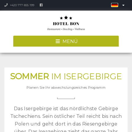
+420 777 855 199
MENÜ
SOMMER
IM ISERGEBIRGE
Planen Sie Ihr abwechslungsreiches Programm
Das Isergebirge ist das nördlichste Gebirge
Tschechiens. Sein östlicher Teil reicht bis nach
Polen und geht dort in das Riesengebirge
über. Das Isergebirge zieht das ganze Jahr