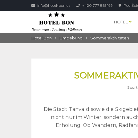
info@hotel-bon.cz
+420 777 855 199
Pod Špi
HOTEL
Hotel Bon
Umgebung
Sommeraktivitäten
SOMMERAKTI
Sport
Die Stadt Tanvald sowie die Skigebi
nicht nur im Winter, sondern auc
Erholung. Ob Wandern, Radfahr