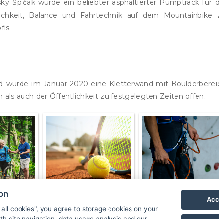
ý Špičák wurde ein beliebter asphaltierter Pumptrack für d
glichkeit, Balance und Fahrtechnik auf dem Mountainbike 
fis.
ld wurde im Januar 2020 eine Kletterwand mit Boulderberei
 als auch der Öffentlichkeit zu festgelegten Zeiten offen.
ion
Acc
 all cookies", you agree to storage cookies on your
th site navigation, data usage analysis and our