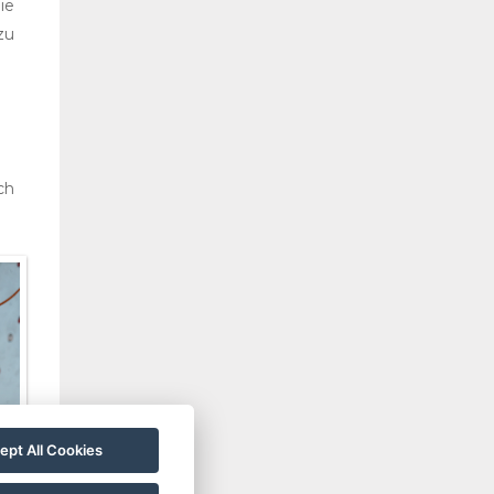
ie
zu
ch
ept All Cookies