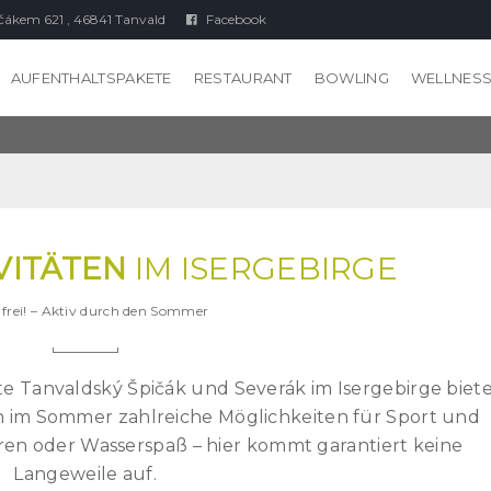
čákem 621 , 46841 Tanvald
Facebook
AUFENTHALTSPAKETE
RESTAURANT
BOWLING
WELLNES
VITÄTEN
IM ISERGEBIRGE
 frei! – Aktiv durch den Sommer
ete Tanvaldský Špičák und Severák im Isergebirge biet
h im Sommer zahlreiche Möglichkeiten für Sport und
en oder Wasserspaß – hier kommt garantiert keine
Langeweile auf.