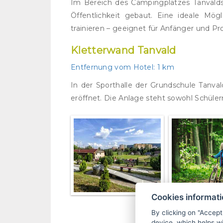
Im Bereich des Campingplatzes Tanvaldsk
Öffentlichkeit gebaut. Eine ideale Mö
trainieren – geeignet für Anfänger und Pro
Kletterwand Tanvald
Entfernung vom Hotel:
1 km
In der Sporthalle der Grundschule Tanva
eröffnet. Die Anlage steht sowohl Schülern
Cookies informat
By clicking on "Accept
device, which helps wi