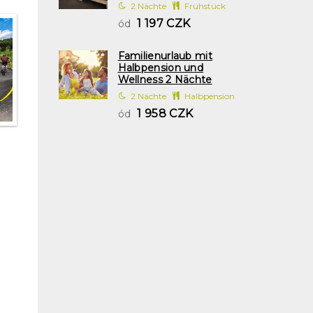
2 Nächte
Frühstück
1 197 CZK
ód
Familienurlaub mit
Halbpension und
Wellness 2 Nächte
2 Nächte
Halbpension
1 958 CZK
ód