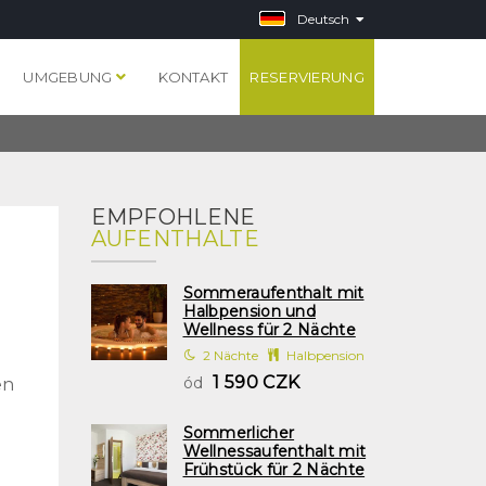
Deutsch
S
UMGEBUNG
KONTAKT
RESERVIERUNG
EMPFOHLENE
AUFENTHALTE
Sommeraufenthalt mit
Halbpension und
Wellness für 2 Nächte
2 Nächte
Halbpension
1 590 CZK
ód
en
Sommerlicher
Wellnessaufenthalt mit
Frühstück für 2 Nächte