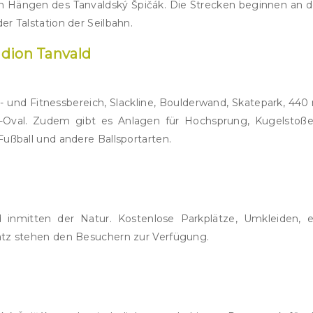
en Hängen des Tanvaldský Špičák. Die Strecken beginnen an d
r Talstation der Seilbahn.
adion Tanvald
und Fitnessbereich, Slackline, Boulderwand, Skatepark, 440
k-Oval. Zudem gibt es Anlagen für Hochsprung, Kugelstoße
ußball und andere Ballsportarten.
 inmitten der Natur. Kostenlose Parkplätze, Umkleiden, e
atz stehen den Besuchern zur Verfügung.