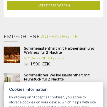
JETZT RESERVIEREN
EMPFOHLENE
AUFENTHALTE
Sommeraufenthalt mit Halbpension und
Wellness für 2 Nächte
2 Nächte
Halbpension
1 590 CZK
ód
Sommerlicher Wellnessaufenthalt mit
Frühstück für 2 Nächte
2 Nächte
Frühstück
Cookies information
1 197 CZK
ód
By clicking on "Accept all cookies", you agree to
Familienurlaub mit Halbpension und Wellness
storage cookies on your device, which helps with site
2 Nächte