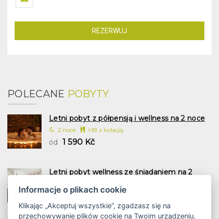
REZERWUJ
POLECANE
POBYTY
Letni pobyt z półpensją i wellness na 2 noce
2 noce
HB z kolacją
1 590 Kč
ód
Letni pobyt wellness ze śniadaniem na 2
noce
Informacje o plikach cookie
2 noce
śniadanie
1 197 Kč
ód
Klikając „Akceptuj wszystkie”, zgadzasz się na
przechowywanie plików cookie na Twoim urządzeniu,