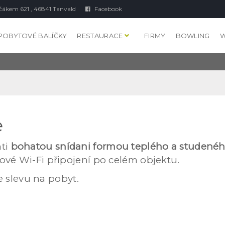
čákem 621 , 46841 Tanvald
Facebook
POBYTOVÉ BALÍČKY
RESTAURACE
FIRMY
BOWLING
W
e
nti
bohatou snídani formou teplého a studenéh
ové Wi-Fi připojení po celém objektu.
te slevu na pobyt.