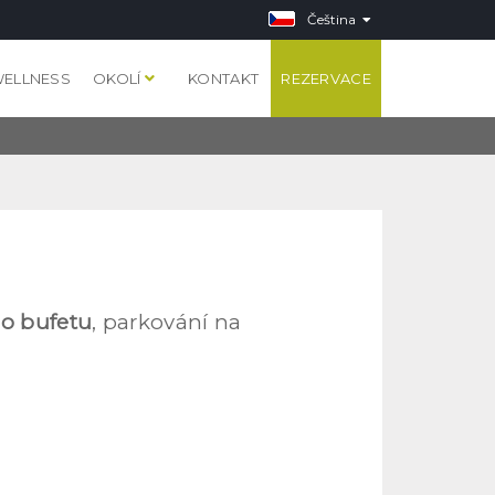
Čeština
ELLNESS
OKOLÍ
KONTAKT
REZERVACE
o bufetu
, parkování na