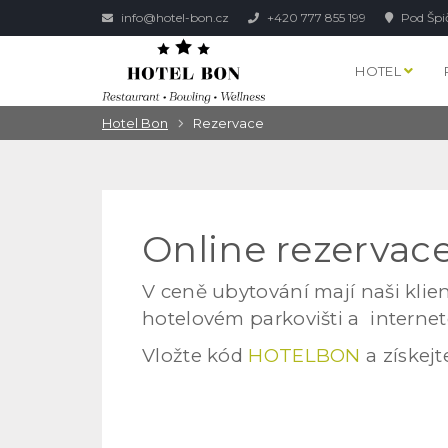
info@hotel-bon.cz
+420 777 855 199
Pod Špi
HOTEL
Hotel Bon
Rezervace
Online rezervac
V ceně ubytování mají naši klie
hotelovém parkovišti a internet
V​ložte kód
HOTELBON
a získej