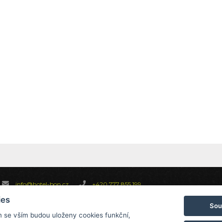
info@hotel-bon.cz
+420 777 855 199
ies
Sou
m se vším budou uloženy cookies funkční,