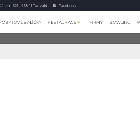
čákem 621 , 46841 Tanvald
Facebook
POBYTOVÉ BALÍČKY
RESTAURACE
FIRMY
BOWLING
W