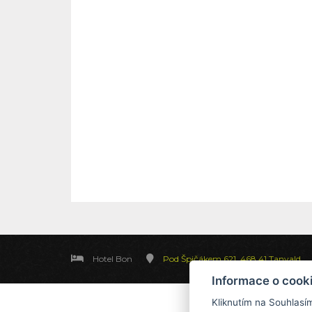
Hotel Bon
Pod Špičákem 621, 468 41 Tanvald
Informace o cook
Kliknutím na Souhlasí