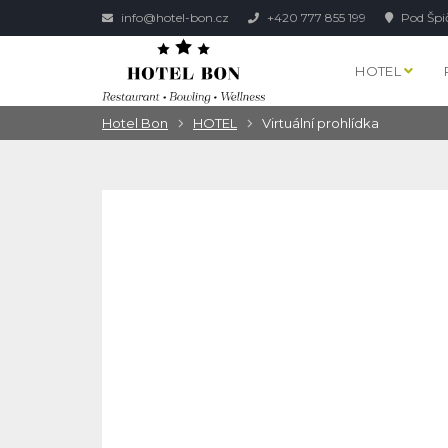
info@hotel-bon.cz
+420 777 855 199
Pod Špi
HOTEL
Hotel Bon
HOTEL
Virtuální prohlídka