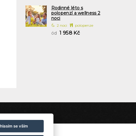
Rodinné léto s
polopenzí a wellness 2
noci
2 noci
polopenze
1 958 Kč
ód
hlasím se vším