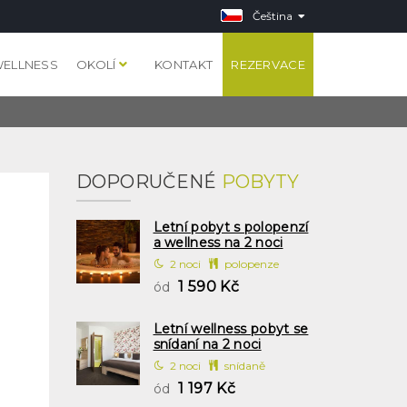
Čeština
ELLNESS
OKOLÍ
KONTAKT
REZERVACE
DOPORUČENÉ
POBYTY
Letní pobyt s polopenzí
a wellness na 2 noci
2 noci
polopenze
1 590 Kč
ód
Letní wellness pobyt se
snídaní na 2 noci
2 noci
snídaně
1 197 Kč
ód