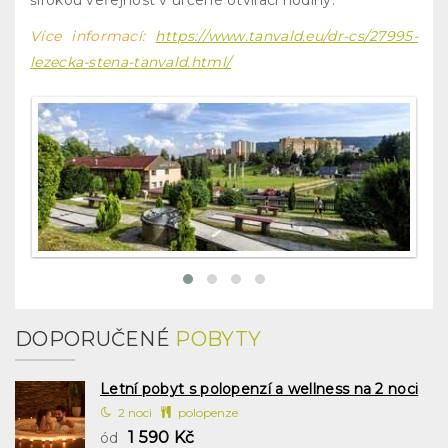
širokou veřejnost v určené otvírací hodiny.
Více informací:
https://www.tanvald.eu/dr-cs/27995-
lezecka-stena-tanvald.html/
DOPORUČENÉ
POBYTY
Letní pobyt s polopenzí a wellness na 2 noci
2 noci
polopenze
1 590 Kč
ód