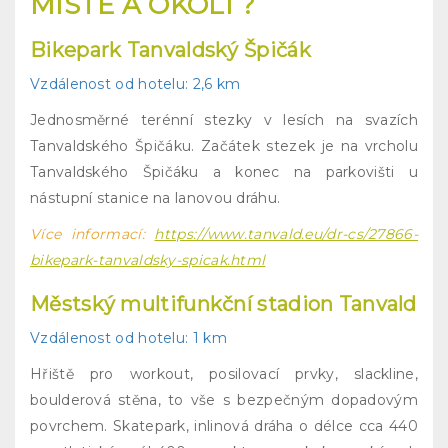
MÍSTĚ A OKOLÍ ?
Bikepark Tanvaldský Špičák
Vzdálenost od hotelu: 2,6 km
Jednosměrné terénní stezky v lesích na svazích
Tanvaldského Špičáku. Začátek stezek je na vrcholu
Tanvaldského Špičáku a konec na parkovišti u
nástupní stanice na lanovou dráhu.
Více informací:
https://www.tanvald.eu/dr-cs/27866-
bikepark-tanvaldsky-spicak.html
Městský multifunkční stadion Tanvald
Vzdálenost od hotelu: 1 km
Hřiště pro workout, posilovací prvky, slackline,
boulderová stěna, to vše s bezpečným dopadovým
povrchem. Skatepark, inlinová dráha o délce cca 440