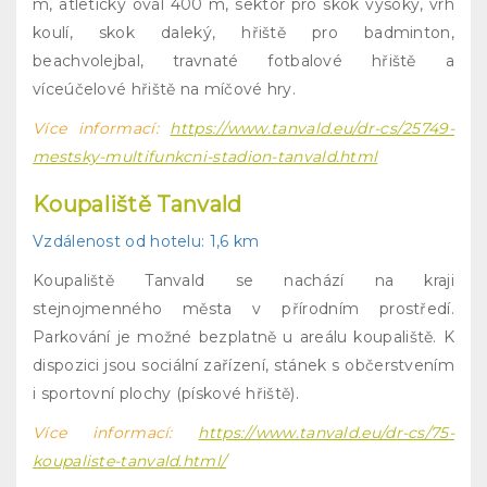
m, atletický ovál 400 m, sektor pro skok vysoký, vrh
koulí, skok daleký, hřiště pro badminton,
beachvolejbal, travnaté fotbalové hřiště a
víceúčelové hřiště na míčové hry.
Více informací:
https://www.tanvald.eu/dr-cs/25749-
mestsky-multifunkcni-stadion-tanvald.html
Koupaliště Tanvald
Vzdálenost od hotelu: 1,6 km
Koupaliště Tanvald se nachází na kraji
stejnojmenného města v přírodním prostředí.
Parkování je možné bezplatně u areálu koupaliště. K
dispozici jsou sociální zařízení, stánek s občerstvením
i sportovní plochy (pískové hřiště).
Více informací:
https://www.tanvald.eu/dr-cs/75-
koupaliste-tanvald.html/