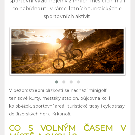
sportovní vyžití nejen v zimních měsících, mají
co nabídnout i v rámci letních turistických či
sportovních aktivit.
V bezprostřední blízkosti se nachází minigolf,
tenisové kurty, městský stadion, půjčovna kol i
koloběžek, sportovní areál, turistické trasy i cyklotrasy
do Jizerských hor a Krkonoš.
CO S VOLNÝM ČASEM V