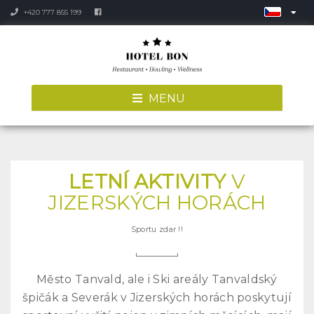
+420 777 855 199
MENU
LETNÍ AKTIVITY
V
JIZERSKÝCH HORÁCH
Sportu zdar !!
Město Tanvald, ale i Ski areály Tanvaldský
špičák a Severák v Jizerských horách poskytují