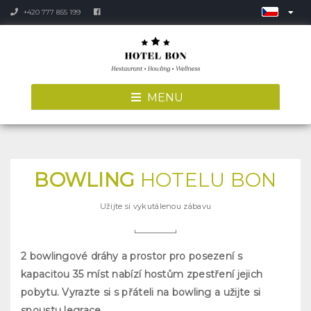
+420 777 855 199
MENU
BOWLING
HOTELU BON
Užijte si vykutálenou zábavu
2 bowlingové dráhy a prostor pro posezení s
kapacitou 35 míst nabízí hostům zpestření jejich
pobytu. Vyrazte si s přáteli na bowling a užijte si
spoustu legrace.