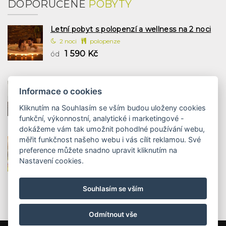
DOPORUČENÉ
POBYTY
Letní pobyt s polopenzí a wellness na 2 noci
2 noci
polopenze
1 590 Kč
ód
Letní wellness pobyt se snídaní na 2 noci
Informace o cookies
2 noci
snídaně
Kliknutím na Souhlasím se vším budou uloženy cookies
1 197 Kč
ód
funkční, výkonnostní, analytické i marketingové -
dokážeme vám tak umožnit pohodlné používání webu,
měřit funkčnost našeho webu i vás cílit reklamou. Své
Rodinné léto s polopenzí a wellness 2 noci
preference můžete snadno upravit kliknutím na
2 noci
polopenze
Nastavení cookies.
1 958 Kč
ód
Souhlasím se vším
Odmítnout vše