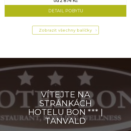
od
2 874 Kč
DETAIL POBYTU
Zobrazit všechny balíčky
VÍTEJTE NA
STRÁNKÁCH
HOTELU BON *** |
TANVALD