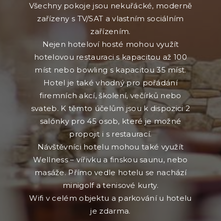
Všechny pokoje jsou nekuřácké, moderně
zařízeny s TV/SAT a vlastním sociálním
zařízením.
Nejen hoteloví hosté mohou využít
hotelovou restauraci s kapacitou až 100
míst nebo bowling s kapacitou 35 míst.
Hotel je také vhodný pro pořádání
firemních akcí, školení, večírků nebo
svateb. K těmto účelům jsou k dispozici 2
salónky pro 45 osob, které je možné
propojit i s restaurací.
Návštěvníci hotelu mohou také využít
Wellness – vířivku a finskou saunu, nebo
masáže. Přímo vedle hotelu se nachází
minigolf a tenisové kurty.
Wifi v celém objektu a parkování u hotelu
je zdarma.