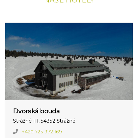
NAŠE HOTELY
Dvorská bouda
Strážné 111, 54352 Strážné
+420 725 972 169