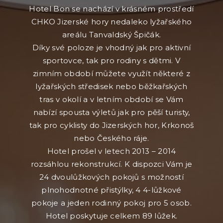
Hotel Bon se nachází v krásném prostředí
CHKO Jizerské hory nedaleko lyžařského
areálu Tanvaldský Špičák.
Díky své poloze je vhodný jak pro aktivní
sportovce, tak pro rodiny s dětmi. V
zimním období můžete využít některé z
lyžařských středisek nebo běžkařských
tras v okolí a v letním období se Vám
nabízí spousta výletů jak pro pěší turisty,
tak pro cyklisty do Jizerských hor, Krkonoš
nebo Českého ráje.
Hotel prošel v letech 2013 – 2014
rozsáhlou rekonstrukcí. K dispozci Vám je
24 dvoulůžkových pokojů s možností
plnohodnotné přistýlky, 4 4-lůžkové
pokoje a jeden rodinný pokoj pro 5 osob.
Hotel poskytuje celkem 89 lůžek.