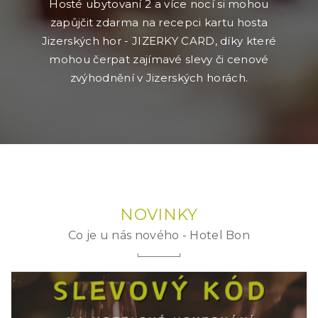
Hosté ubytovaní 2 a více nocí si mohou
zapůjčit zdarma na recepci kartu hosta
Jizerských hor - JIZERKY CARD, díky které
mohou čerpat zajímavé slevy či cenové
zvýhodnění v Jizerských horách.
NOVINKY
Co je u nás nového - Hotel Bon