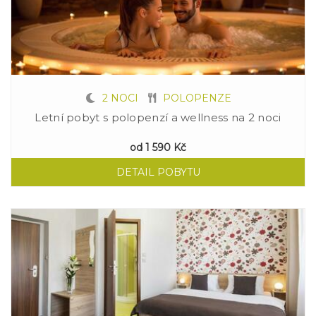
2 NOCI
POLOPENZE
Letní pobyt s polopenzí a wellness na 2 noci
od
1 590 Kč
DETAIL POBYTU