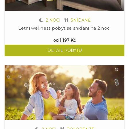
2 NOCI
SNÍDANĚ
Letní wellness pobyt se snídaní na 2 noci
od
1 197 Kč
DETAIL POBYTU