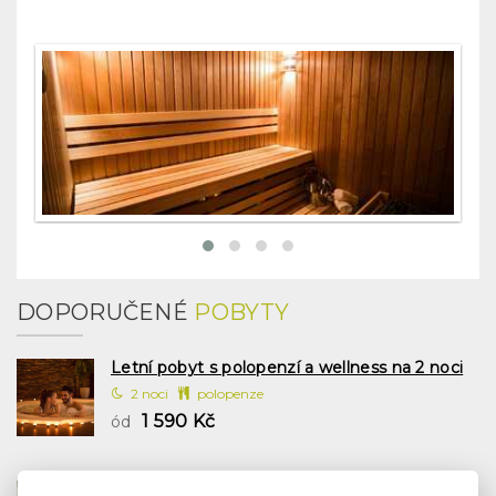
DOPORUČENÉ
POBYTY
Letní pobyt s polopenzí a wellness na 2 noci
2 noci
polopenze
1 590 Kč
ód
Letní wellness pobyt se snídaní na 2 noci