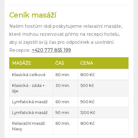
Ceník masáží
Našim hostům rádi poskytujeme relaxační masáže,
které mohou rezervovat přímo na recepci hotelu,
aby si zajistili svůj čas pro odpočinek a uvolnění.
Recepce:
+420 777 855 199
MASÁŽE
ČAS
CENA
Klasická celková
60 min.
800 Kč
Klasická - záda +
30 min.
500 Kč
šíje
Lymfatická masáž
60 min.
900 Kč
Lymfatická masáž
90 min.
1200 Kč
Relaxační masáž
60 min.
800 Kč
hlavy