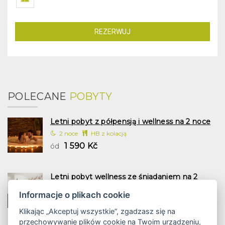
REZERWUJ
POLECANE
POBYTY
Letni pobyt z półpensją i wellness na 2 noce
2 noce
HB z kolacją
1 590 Kč
ód
Letni pobyt wellness ze śniadaniem na 2
noce
Informacje o plikach cookie
2 noce
śniadanie
1 197 Kč
ód
Klikając „Akceptuj wszystkie”, zgadzasz się na
przechowywanie plików cookie na Twoim urządzeniu,