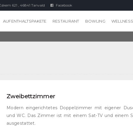
čákem 621 , 46841 Tanvald
Facebook
AUFENTHALTSPAKETE
RESTAURANT
BOWLING
WELLNES
Zweibettzimmer
Modern eingerichtetes Doppelzimmer mit eigener Dus
und WC. Das Zimmer ist mit einem Sat-TV und einem S
ausgestattet.