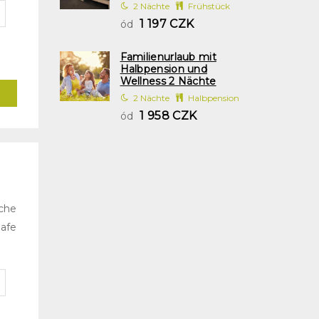
2 Nächte
Frühstück
1 197 CZK
ód
Familienurlaub mit
Halbpension und
Wellness 2 Nächte
2 Nächte
Halbpension
1 958 CZK
ód
che
afe