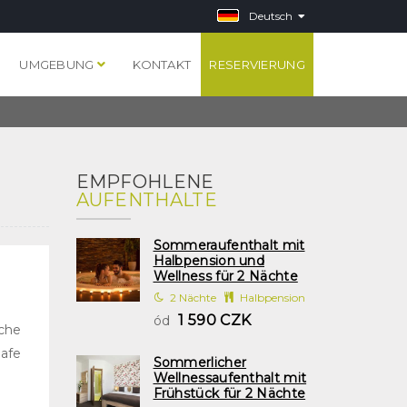
Deutsch
S
UMGEBUNG
KONTAKT
RESERVIERUNG
EMPFOHLENE
AUFENTHALTE
Sommeraufenthalt mit
Halbpension und
Wellness für 2 Nächte
2 Nächte
Halbpension
1 590 CZK
ód
che
afe
Sommerlicher
Wellnessaufenthalt mit
Frühstück für 2 Nächte