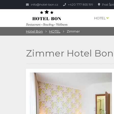
info@hotel-bon.cz
+420 777 855 199
Pod Špi
HOTEL
Hotel Bon
HOTEL
Zimmer
Zimmer Hotel Bon