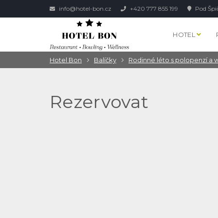
info@hotel-bon.cz
+420 777 855 199
Pod Špi
HOTEL
Hotel Bon
Balíčky
Rodinné léto s polopenzí a w
Rezervovat