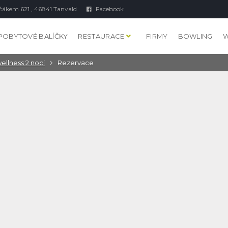
čákem 621 , 46841 Tanvald
Facebook
POBYTOVÉ BALÍČKY
RESTAURACE
FIRMY
BOWLING
W
ellness 2 noci
Rezervace