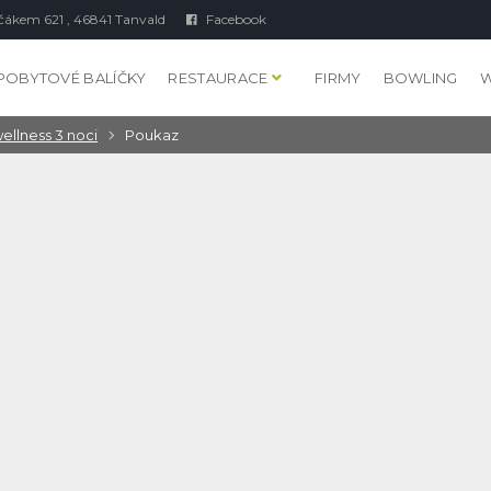
čákem 621 , 46841 Tanvald
Facebook
POBYTOVÉ BALÍČKY
RESTAURACE
FIRMY
BOWLING
W
ellness 3 noci
Poukaz