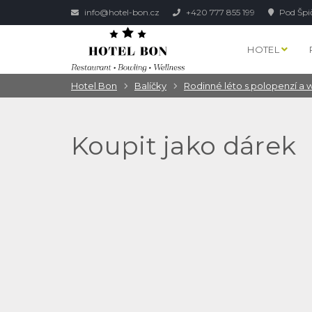
info@hotel-bon.cz
+420 777 855 199
Pod Špi
HOTEL
Hotel Bon
Balíčky
Rodinné léto s polopenzí a w
Koupit jako dárek